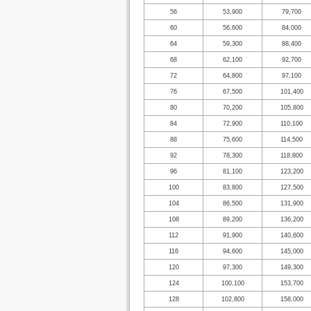
56
53,900
79,700
60
56,600
84,000
64
59,300
88,400
68
62,100
92,700
72
64,800
97,100
76
67,500
101,400
80
70,200
105,800
84
72,900
110,100
88
75,600
114,500
92
78,300
118,800
96
81,100
123,200
100
83,800
127,500
104
86,500
131,900
108
89,200
136,200
112
91,900
140,600
116
94,600
145,000
120
97,300
149,300
124
100,100
153,700
128
102,800
158,000