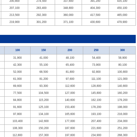
200,800
274,500
337,600
391,200
435,100
207,100
283,400
348,800
404,300
450,100
213,500
292,300
360,000
417,500
465,000
219,900
301,200
371,100
430,600
479,900
100
150
200
250
300
31,900
41,000
48,100
54,400
58,900
42,300
55,100
65,400
73,900
80,100
52,000
68,500
81,800
92,800
100,800
61,000
81,200
97,600
111,100
121,000
69,600
93,300
112,600
128,800
140,800
77,500
104,500
127,000
145,800
160,200
84,800
115,200
140,600
162,100
179,200
91,600
125,100
153,400
178,200
198,000
97,800
134,100
165,600
193,100
216,000
103,400
142,600
177,000
207,400
234,000
108,300
150,200
187,600
221,600
251,200
112,800
157,300
197,600
234,900
268,300