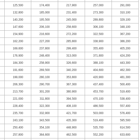
125,500
174,400
217,900
257,000
291,000
132,800
185,000
231,400
273,300
310,100
140,200
195,500
245,000
289,800
329,100
147,600
206,100
258,600
306,100
348,100
154,900
216,600
272,200
322,500
367,200
162,200
227,200
285,800
338,900
386,200
169,600
237,800
299,400
355,400
405,200
176,900
248,400
313,000
371,800
424,200
184,300
258,900
326,600
388,100
443,300
191,600
269,500
340,200
404,600
462,300
199,000
280,100
353,800
420,900
481,300
206,300
290,700
367,300
437,400
500,400
213,700
301,200
380,900
453,700
519,400
221,000
311,800
394,500
470,100
538,400
228,400
322,300
408,100
486,500
557,400
235,700
332,900
421,700
503,000
576,400
243,100
343,500
435,300
519,400
595,500
250,400
354,100
448,900
535,700
614,500
257,800
364,600
462,500
552,200
633,600