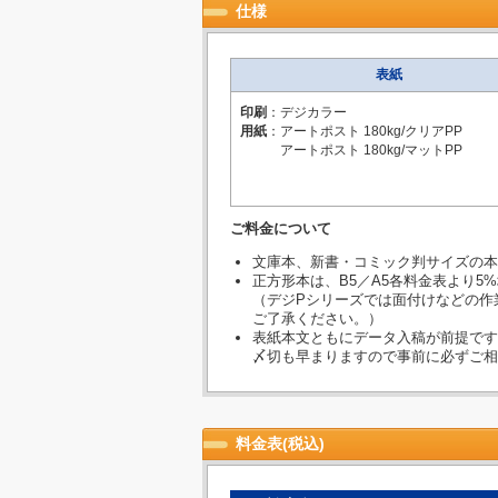
仕様
表紙
印刷
：デジカラー
用紙
：アートポスト 180kg/クリアPP
アートポスト 180kg/マットPP
ご料金について
文庫本、新書・コミック判サイズの本
正方形本は、B5／A5各料金表より5
（デジPシリーズでは面付けなどの作
ご了承ください。）
表紙本文ともにデータ入稿が前提です
〆切も早まりますので事前に必ずご相
料金表(税込)