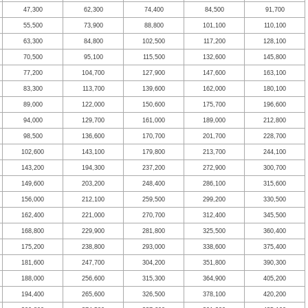
47,300
62,300
74,400
84,500
91,700
55,500
73,900
88,800
101,100
110,100
63,300
84,800
102,500
117,200
128,100
70,500
95,100
115,500
132,600
145,800
77,200
104,700
127,900
147,600
163,100
83,300
113,700
139,600
162,000
180,100
89,000
122,000
150,600
175,700
196,600
94,000
129,700
161,000
189,000
212,800
98,500
136,600
170,700
201,700
228,700
102,600
143,100
179,800
213,700
244,100
143,200
194,300
237,200
272,900
300,700
149,600
203,200
248,400
286,100
315,600
156,000
212,100
259,500
299,200
330,500
162,400
221,000
270,700
312,400
345,500
168,800
229,900
281,800
325,500
360,400
175,200
238,800
293,000
338,600
375,400
181,600
247,700
304,200
351,800
390,300
188,000
256,600
315,300
364,900
405,200
194,400
265,600
326,500
378,100
420,200