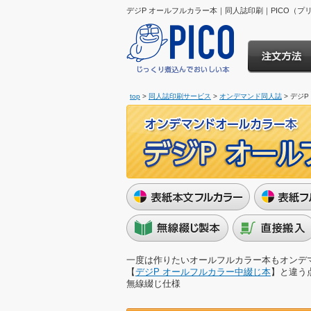
デジP オールフルカラー本｜同人誌印刷｜PICO（
top
>
同人誌印刷サービス
>
オンデマンド同人誌
> デジ
一度は作りたいオールフルカラー本もオンデ
【
デジP オールフルカラー中綴じ本
】と違う点
無線綴じ仕様