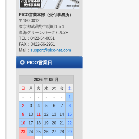
PICO営業本部（受付事務所）
〒180-0012
東京都武蔵野市緑町1-5-1
東海グリーンパークビル2F
TEL：0422-54-0051
FAX：0422-56-2951
Mail：
support@pico-net.com
PICO営業日
2026 年 08 月
：
日
月
火
水
木
金
土
-
-
-
-
-
-
1
2
3
4
5
6
7
8
9
10
11
12
13
14
15
16
17
18
19
20
21
22
23
24
25
26
27
28
29