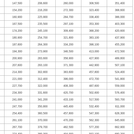
147,500
206,600
260,000
308,500
351,400
154,200
216,200
272,300
323,400
368,600
160,900
225,900
284,700
338,400
386,000
167,500
235,500
297,100
353,300
403,300
174,200
245,100
309,400
368,200
420,600
180,900
254,700
321,800
383,100
437,900
187,600
264,300
334,200
398,100
455,200
194,300
273,900
346,500
413,000
472,500
200,900
283,600
358,900
427,900
489,800
207,600
293,100
371,300
442,900
507,100
214,300
302,800
383,600
457,800
524,400
221,000
312,400
396,000
472,700
541,800
227,700
322,000
408,300
487,600
559,000
234,300
331,600
420,700
502,600
576,400
241,000
341,200
433,100
517,500
593,700
247,700
350,800
445,400
532,400
611,000
254,400
360,500
457,800
547,300
628,300
261,100
370,000
470,200
562,300
645,600
267,700
379,700
482,500
577,200
662,900