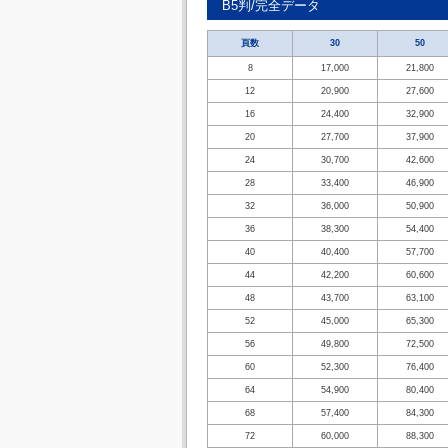
B5判/完全データ
頁数
30
50
8
17,000
21,800
12
20,900
27,600
16
24,400
32,900
20
27,700
37,900
24
30,700
42,600
28
33,400
46,900
32
36,000
50,900
36
38,300
54,400
40
40,400
57,700
44
42,200
60,600
48
43,700
63,100
52
45,000
65,300
56
49,800
72,500
60
52,300
76,400
64
54,900
80,400
68
57,400
84,300
72
60,000
88,300