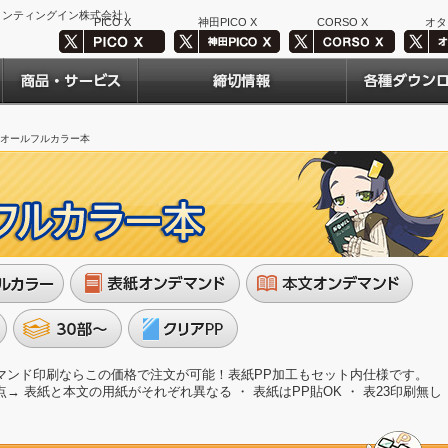
プリンティングイン株式会社）
PICO X
神田PICO X
CORSO X
オタ
P オールフルカラー本
マンド印刷ならこの価格で注文が可能！表紙PP加工もセット内仕様です。
→ 表紙と本文の用紙がそれぞれ異なる ・ 表紙はPP貼OK ・ 表23印刷無し 