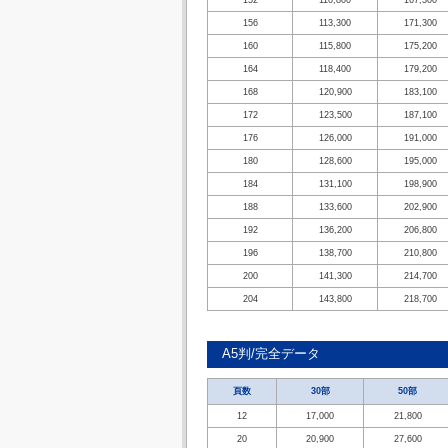
152
110,800
167,300
156
113,300
171,300
160
115,800
175,200
164
118,400
179,200
168
120,900
183,100
172
123,500
187,100
176
126,000
191,000
180
128,600
195,000
184
131,100
198,900
188
133,600
202,900
192
136,200
206,800
196
138,700
210,800
200
141,300
214,700
204
143,800
218,700
A5判/完全データ
頁数
30部
50部
12
17,000
21,800
20
20,900
27,600