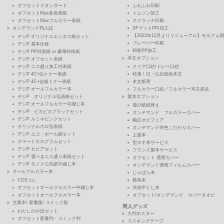
オフセットスタンダード
ふわふわ印刷
オフセットMax多色表紙
トムソン加工
オフセットMaxフルカラー表紙
スクラッチ印刷
オンデマンド同人誌
SFマットPP/加工
【2022年12月よりリニューアル】モルフォ調
デジP オリジナルエンボス紙セット
フレーバー印刷
デジP 基本仕様
和装PP加工
デジP PP付表紙 or 豪華特殊紙
本文オプション
デジP オフセット表紙
デジP ニス盛り加工付表紙
クリア口絵/トレペ口絵
デジP 4C+白トナー表紙
特選！日・仏伝統色本文
デジP 4C+金銀トナー表紙
本文紙替
デジP オールフルカラー本
フルカラー口絵／フルカラー本文差込
デジP オリジナル箔表紙セット
製本オプション
デジP オールフルカラー中綴じ本
遊び紙紙替え
デジP ピカピカブラックセット
オンデマンド フルカラーカバー
デジP ルミネピンクセット
幅広オビフェア
オリジナルホロ箔表紙
オンデマンド特色こだわりカバー
デジP エコ・ボール紙セット
上製本
スマートホログラムセット
型ヌキ本サービス
デジP セピアセット
フランス製本サービス
デジP 選べるニス盛り表紙セット
オフセット 透明カバー
デジP モノクロ共紙中綴じ本
オンデマンド透明フィルムカバー
オールフルカラー本
じゃばら本
COSコレ
横長本
オフセットオールフルカラー中綴じ本
共紙平とじ本
オフセットオールフルカラー本
オフセット/オンデマンド カバー＆オビ
文庫本/ 新書版/ コミック版
同人グッズ
わたしの小説セット
大判ポスター
オフセット新書判・コミック判
マスキングテープ