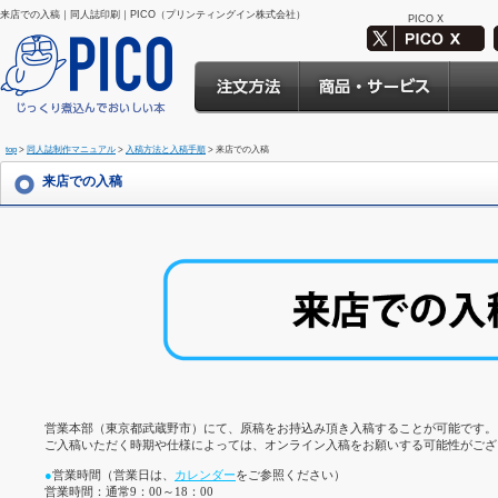
来店での入稿｜同人誌印刷｜PICO（プリンティングイン株式会社）
PICO X
top
>
同人誌制作マニュアル
>
入稿方法と入稿手順
> 来店での入稿
来店での入稿
営業本部（東京都武蔵野市）にて、原稿をお持込み頂き入稿することが可能です。
ご入稿いただく時期や仕様によっては、オンライン入稿をお願いする可能性がござ
●
営業時間（営業日は、
カレンダー
をご参照ください）
営業時間：通常9：00～18：00