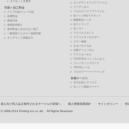
オフセット文庫本
オンデマンドクリアファイル
クリアしおり
印刷＋加工料金
フルカラークリアファイル
クリア口絵/トレペ口絵
缶バッジ&缶マグネット
在庫料金
動物型缶バッチ
納品代金
缶ストラップ
表紙多色刷り
缶ミラー
基本料金に含まれない加工
アクリルスタンド
一般四色フルカラー表紙印刷
アクリルキーホルダー
オンデマンド表紙出力
カラー色紙
まるパタうちわ
木製アートパネル
アクリルパネル
CD/DVDをつくっちゃおう
トレーディングカード
TATOOシール
フルカラーペーパーバッグ
各種サービス
出力お試しサービス
ゆっくり相談コーナー
成人向け同人誌を制作されるサークルの皆様へ
個人情報保護指針
サイトポリシー
特
© 1998-2014 Printing inn co.,ltd. All Rights Reserved.