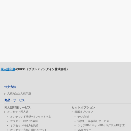
同人誌印刷
のPICO（プリンティングイン株式会社）
注文方法
入稿方法と入稿手順
商品・サービス
同人誌印刷サービス
セットオプション
オフセット同人誌
表紙オプション
オンデマンド表紙+オフセット本文
デジVivid
オフセット特色2色表紙
箔押し・浮き出しサービス
オフセット特色1色表紙
クリアPP＆マットPPホログラムPP加工
オフセット共紙中綴じ本セット
Vividカラー