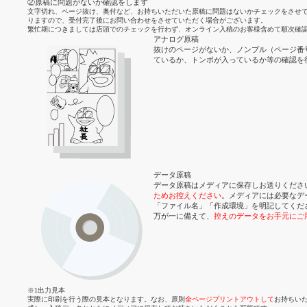
②原稿に問題がないか確認をします
文字切れ、ページ抜け、奥付など、お持ちいただいた原稿に問題はないかチェックをさせ
りますので、受付完了後にお問い合わせをさせていただく場合がございます。
繁忙期につきましては店頭でのチェックを行わず、オンライン入稿のお客様含めて順次確
アナログ原稿
抜けのページがないか、ノンブル（ページ番
ているか、トンボが入っているか等の確認を
データ原稿
データ原稿はメディアに保存しお送りくださ
ためお控えください
。メディアには必要なデ
「ファイル名」「作成環境」を明記してくだ
万が一に備えて、
控えのデータをお手元にご
※1出力見本
実際に印刷を行う際の見本となります。なお、原則
全ページプリントアウトして
お持ちいた