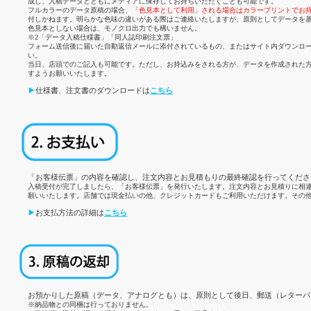
成し、入稿データとともにメディアに保存してお持ちいただくことも可能です。
フルカラーのデータ原稿の場合、
「色見本として利用」される場合はカラープリントでお
付しかねます。明らかな色味の違いがある際はご連絡いたしますが、原則としてデータを
色見本としない場合は、モノクロ出力でも構いません。
※2「データ入稿仕様書」「同人誌印刷注文票」
フォーム送信後に届いた自動返信メールに添付されているもの、またはサイト内ダウンロ
い。
当日、店頭でのご記入も可能です。ただし、お持込みをされる方が、データを作成された
すようお願いいたします。
▶
仕様書、注文書のダウンロードは
こちら
「お客様伝票」の内容を確認し、注文内容とお見積もりの最終確認を行ってくださ
入稿受付が完了しましたら、「お客様伝票」を発行いたします。注文内容とお見積りに相
願いいたします。店舗では現金払いの他、クレジットカードもご利用いただけます。その
▶
お支払方法の詳細は
こちら
お預かりした原稿（データ、アナログとも）は、原則として後日、郵送（レターパ
※納品物との同梱は行っておりません。