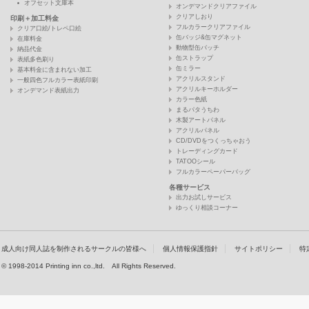
オフセット文庫本
オンデマンドクリアファイル
クリアしおり
印刷＋加工料金
フルカラークリアファイル
クリア口絵/トレペ口絵
缶バッジ&缶マグネット
在庫料金
動物型缶バッチ
納品代金
缶ストラップ
表紙多色刷り
缶ミラー
基本料金に含まれない加工
アクリルスタンド
一般四色フルカラー表紙印刷
アクリルキーホルダー
オンデマンド表紙出力
カラー色紙
まるパタうちわ
木製アートパネル
アクリルパネル
CD/DVDをつくっちゃおう
トレーディングカード
TATOOシール
フルカラーペーパーバッグ
各種サービス
出力お試しサービス
ゆっくり相談コーナー
成人向け同人誌を制作されるサークルの皆様へ
個人情報保護指針
サイトポリシー
特
© 1998-2014 Printing inn co.,ltd. All Rights Reserved.