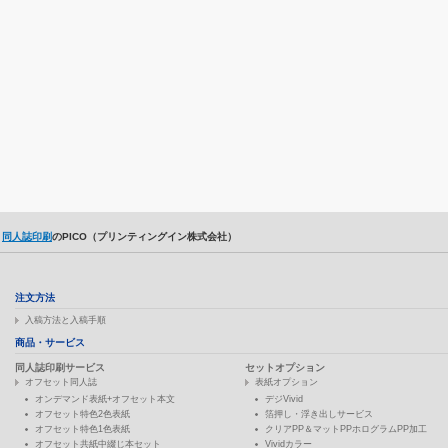
同人誌印刷
のPICO（プリンティングイン株式会社）
注文方法
入稿方法と入稿手順
商品・サービス
同人誌印刷サービス
セットオプション
オフセット同人誌
表紙オプション
オンデマンド表紙+オフセット本文
デジVivid
オフセット特色2色表紙
箔押し・浮き出しサービス
オフセット特色1色表紙
クリアPP＆マットPPホログラムPP加工
オフセット共紙中綴じ本セット
Vividカラー