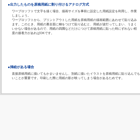
●出力したものを原稿用紙に割り付けるアナログ方式
ワープロソフトで文字を描く場合、描画サイズを事前に設定した用紙設定を利用し、作業
しましょう。
ワープロソフトから、プリントアウトした用紙を原稿用紙の描画範囲にあわせて貼り込み
ます。このとき、用紙の裏全面に糊をつけて貼り込むと、用紙が波打ってしまい、うまく
いかない場合があるので、用紙の四隅などだけにつけて原稿用紙に貼った時にずれない程
度の接着力があればOKです。
●挿絵がある場合
直接原稿用紙に描いてもかまいませんし、別紙に描いたイラストを原稿用紙に貼り込んでも
いことが重要です。印刷した際に用紙の影が映ってしまう場合があるためです。