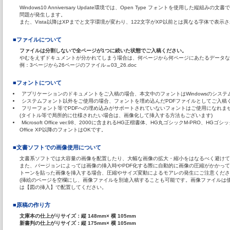
Windows10 Anniversary Update環境では、Open Type フォントを使用した
問題が発生します。
また、Vista以降はXPまでと文字環境が変わり、122文字がXP以前とは異なる字体で表示
■ファイルについて
ファイルは分割しないで全ページが1つに続いた状態でご入稿ください。
やむをえずドキュメントが分かれてしまう場合は、何ページから何ページにあたるデータな
例：3ページから26ページのファイル→03_26.doc
■フォントについて
アプリケーションのドキュメントをご入稿の場合、本文中のフォントはWindowsのシス
システムフォント以外をご使用の場合、フォントを埋め込んだPDFファイルとしてご入稿
フリーフォント等でPDFへの埋め込みがサポートされていないフォントはご使用になれま
(タイトル等で局所的に仕様されたい場合は、画像化して挿入する方法もございます)
Microsoft Office ver.98、2000に含まれるHG正楷書体、HG丸ゴシックM-PRO、
Office XP以降のフォントはOKです。
■文書ソフトでの画像使用について
文書系ソフトでは大容量の画像を配置したり、大幅な画像の拡大・縮小をはなるべく避けて
また、バージョンによっては画像の挿入時やPDF化する際に自動的に画像の圧縮がかかっ
トーンを貼った画像を挿入する場合、圧縮やサイズ変動によるモアレの発生にご注意くださ
(挿絵のページを空欄にし、画像ファイルを別途入稿することも可能です。画像ファイルは
は【図の挿入】で配置してください。
■原稿の作り方
文庫本の仕上がりサイズ：縦 148mm× 横 105mm
新書判の仕上がりサイズ：縦 175mm× 横 105mm