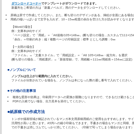
ダウンロードコーナー
でテンプレートがダウンロードできます。
新書判をご希望の方は「新書ノベルズ」用のデータをダウンロードしてください。
原稿は原寸で作成してください。また、断ち切りのデザインがある、挿絵が全面にある場合
用紙の端いっぱいまで文字を入れず、10～15㎜程度の余白を空けた方が読みやすくなりま
【Wordの場合】
例：文庫本(A6)サイズ
「ページ設定」で「用紙」＝「A6規格/105×148㎜」(断ち切りの場合...カスタムで111×15
「余白」＝印刷の向き：縦 / 複数ページの印刷設定：標準 とじしろ調整：0㎜
【一太郎の場合】
例：文庫本(A6)サイズ
「ファイル」→「文書スタイル」で「用紙設定」＝「A6 105×148㎜・縦方向」を選択
(断ち切りの場合...「用紙選択」→「新規登録」で、用紙幅＝111㎜/用紙長＝154㎜に設定)
■ノンブルについて
ノンブルは仕上がり範囲内に入れてください。
ファイルが分割されている場合も、ノンブルは本になった際の通し番号で入れてください。
■その他の注意事項
複雑な図形や効果は、印刷用データへの変換が困難になりますので、できるだけ避けるこ
PDFの入稿でない場合、出力見本を添付してください。
■紙原稿での作成方法
トンボや描画領域が銘記されているマンガ本文用原稿用紙のご使用をおすすめします。サイ
汎用性が高いと思います。A5判への縮小印刷もできます。手書きの場合もマンガと同様、
での下書きは消しゴムでしっかり消してください。（印刷で写ってしまう場合があります）