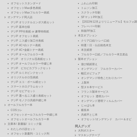
オフセットスタンダード
ふわふわ印刷
オフセットMax多色表紙
トムソン加工
オフセットMaxフルカラー表紙
スクラッチ印刷
オンデマンド同人誌
SFマットPP/加工
【2022年12月よりリニューアル】モルフォ調
デジP オリジナルエンボス紙セット
フレーバー印刷
デジP 基本仕様
和装PP加工
デジP PP付表紙 or 豪華特殊紙
本文オプション
デジP オフセット表紙
デジP ニス盛り加工付表紙
クリア口絵/トレペ口絵
デジP 4C+白トナー表紙
特選！日・仏伝統色本文
デジP 4C+金銀トナー表紙
本文紙替
デジP オールフルカラー本
フルカラー口絵／フルカラー本文差込
デジP オリジナル箔表紙セット
製本オプション
デジP オールフルカラー中綴じ本
遊び紙紙替え
デジP ピカピカブラックセット
オンデマンド フルカラーカバー
デジP ルミネピンクセット
幅広オビフェア
オリジナルホロ箔表紙
オンデマンド特色こだわりカバー
デジP エコ・ボール紙セット
上製本
スマートホログラムセット
型ヌキ本サービス
デジP セピアセット
フランス製本サービス
デジP 選べるニス盛り表紙セット
オフセット 透明カバー
デジP モノクロ共紙中綴じ本
オンデマンド透明フィルムカバー
オールフルカラー本
じゃばら本
COSコレ
横長本
オフセットオールフルカラー中綴じ本
共紙平とじ本
オフセットオールフルカラー本
オフセット/オンデマンド カバー＆オビ
文庫本/ 新書版/ コミック版
同人グッズ
わたしの小説セット
大判ポスター
オフセット新書判・コミック判
マスキングテープ