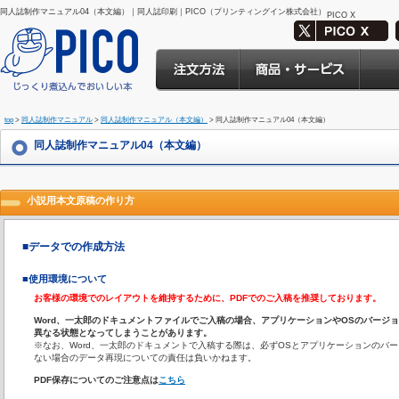
同人誌制作マニュアル04（本文編）｜同人誌印刷｜PICO（プリンティングイン株式会社）
PICO X
top
>
同人誌制作マニュアル
>
同人誌制作マニュアル（本文編）
> 同人誌制作マニュアル04（本文編）
同人誌制作マニュアル04（本文編）
小説用本文原稿の作り方
■データでの作成方法
■使用環境について
お客様の環境でのレイアウトを維持するために、PDFでのご入稿を推奨しております。
Word、一太郎のドキュメントファイルでご入稿の場合、アプリケーションやOSのバージ
異なる状態となってしまうことがあります。
※なお、Word、一太郎のドキュメントで入稿する際は、必ずOSとアプリケーションのバ
ない場合のデータ再現についての責任は負いかねます。
PDF保存についてのご注意点は
こちら