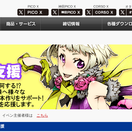
PICO X
神田PICO X
CORSO X
オタ
す。イベン主催者様は
こちら
支援