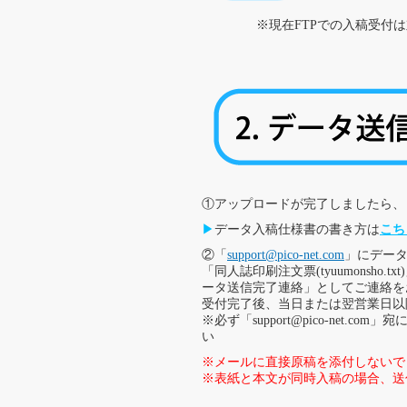
※現在FTPでの入稿受付
①アップロードが完了しましたら、
▶
データ入稿仕様書の書き方は
こち
②「
support@pico-net.com
」にデー
「同人誌印刷注文票(tyuumonsh
ータ送信完了連絡」としてご連絡を
受付完了後、当日または翌営業日以
※必ず「support@pico-net
い
※
メールに直接原稿を添付しないで
※
表紙と本文が同時入稿の場合、送