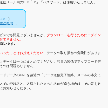
返信メール内のFTP「ID」「パスワード」は使用いたしません。
e.nu/
)
estorage.jp
)
ビスでも問題ございませんが、
ダウンロードを行うためにログイン
付できません。
遠慮願います。
といったことはお控えください。
データの取り損ねの危険性がありま
けデータは一つにまとめてください。容量の関係でアップロードデ
まうのは問題ありません。
ードデータのURLを後述の「データ送信完了連絡」メールの本文に
スでの登録名とご入稿された方のお名前が違う場合は、その旨を必
にお知らせください。