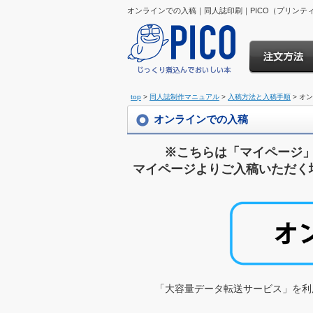
オンラインでの入稿｜同人誌印刷｜PICO（プリンテ
top
>
同人誌制作マニュアル
>
入稿方法と入稿手順
> オ
オンラインでの入稿
※こちらは「マイページ
マイページよりご入稿いただく
「大容量データ転送サービス」を利