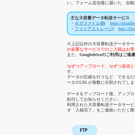
い。フォーム送信後に届いた、自動
主な大容量データ転送サービス
・
ギガファイル便
(
https://gigafil
・
ファイアストレージ
(
http://fir
※上記以外の大容量転送データサー
が必要なサービスでのご入稿はお受
また、
Googledriveのご利用はご
1pずつアップロード、1pずつ送信
す。
データの圧縮を行うなど、できるだ
ータのURLが複数に分割されてし
データをアップロード後、アップロ
貼付してお知らせください。
利用された大容量転送データサービ
ず「入稿完了」をご連絡いただく際