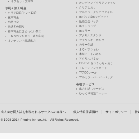
オフセット文庫本
オンデマンドクリアファイル
クリアしおり
印刷＋加工料金
フルカラークリアファイル
クリア口絵/トレペ口絵
缶バッジ&缶マグネット
在庫料金
動物型缶バッチ
納品代金
缶ストラップ
表紙多色刷り
缶ミラー
基本料金に含まれない加工
アクリルスタンド
一般四色フルカラー表紙印刷
アクリルキーホルダー
オンデマンド表紙出力
カラー色紙
まるパタうちわ
木製アートパネル
アクリルパネル
CD/DVDをつくっちゃおう
トレーディングカード
TATOOシール
フルカラーペーパーバッグ
各種サービス
出力お試しサービス
ゆっくり相談コーナー
成人向け同人誌を制作されるサークルの皆様へ
個人情報保護指針
サイトポリシー
特
© 1998-2014 Printing inn co.,ltd. All Rights Reserved.