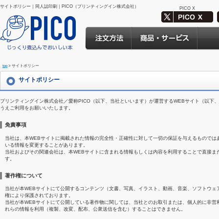
サイトポリシー｜同人誌印刷｜PICO（プリンティングイン株式会社）
PICO X
top
> サイトポリシー
サイトポリシー
プリンティングイン株式会社／愛称PICO（以下、当社といいます）が運営するWEBサイト（以下
うえご利用をお願いいたします。
免責事項
当社は、本WEBサイトに掲載された情報の完全性・正確性に対して一切の保証を与えるものでは
いる情報を変更することがあります。
当社およびその関連会社は、本WEBサイトに含まれる情報もしくは内容を利用することで直接ま
す。
著作権について
当社が本WEBサイトにて公開するコンテンツ（文書、写真、イラスト、動画、音楽、ソフトウェ
権により保護されております。
当社が本WEBサイトにて公開している著作物に関しては、当社とのお取引または、個人的に非営
れらの情報を利用（複製、改変、配布、公衆送信を含む）することはできません。