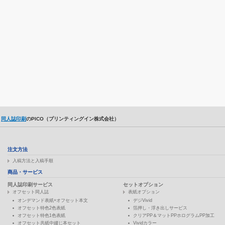
同人誌印刷
のPICO（プリンティングイン株式会社）
注文方法
入稿方法と入稿手順
商品・サービス
同人誌印刷サービス
セットオプション
オフセット同人誌
表紙オプション
オンデマンド表紙+オフセット本文
デジVivid
オフセット特色2色表紙
箔押し・浮き出しサービス
オフセット特色1色表紙
クリアPP＆マットPPホログラムPP加工
オフセット共紙中綴じ本セット
Vividカラー