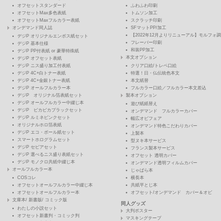
オフセットスタンダード
ふわふわ印刷
オフセットMax多色表紙
トムソン加工
オフセットMaxフルカラー表紙
スクラッチ印刷
オンデマンド同人誌
SFマットPP/加工
【2022年12月よりリニューアル】モルフォ調
デジP オリジナルエンボス紙セット
フレーバー印刷
デジP 基本仕様
和装PP加工
デジP PP付表紙 or 豪華特殊紙
本文オプション
デジP オフセット表紙
デジP ニス盛り加工付表紙
クリア口絵/トレペ口絵
デジP 4C+白トナー表紙
特選！日・仏伝統色本文
デジP 4C+金銀トナー表紙
本文紙替
デジP オールフルカラー本
フルカラー口絵／フルカラー本文差込
デジP オリジナル箔表紙セット
製本オプション
デジP オールフルカラー中綴じ本
遊び紙紙替え
デジP ピカピカブラックセット
オンデマンド フルカラーカバー
デジP ルミネピンクセット
幅広オビフェア
オリジナルホロ箔表紙
オンデマンド特色こだわりカバー
デジP エコ・ボール紙セット
上製本
スマートホログラムセット
型ヌキ本サービス
デジP セピアセット
フランス製本サービス
デジP 選べるニス盛り表紙セット
オフセット 透明カバー
デジP モノクロ共紙中綴じ本
オンデマンド透明フィルムカバー
オールフルカラー本
じゃばら本
COSコレ
横長本
オフセットオールフルカラー中綴じ本
共紙平とじ本
オフセットオールフルカラー本
オフセット/オンデマンド カバー＆オビ
文庫本/ 新書版/ コミック版
同人グッズ
わたしの小説セット
大判ポスター
オフセット新書判・コミック判
マスキングテープ