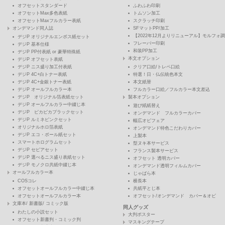
オフセットスタンダード
ふわふわ印刷
オフセットMax多色表紙
トムソン加工
オフセットMaxフルカラー表紙
スクラッチ印刷
オンデマンド同人誌
SFマットPP/加工
【2022年12月よりリニューアル】モルフォ調
デジP オリジナルエンボス紙セット
フレーバー印刷
デジP 基本仕様
和装PP加工
デジP PP付表紙 or 豪華特殊紙
本文オプション
デジP オフセット表紙
デジP ニス盛り加工付表紙
クリア口絵/トレペ口絵
デジP 4C+白トナー表紙
特選！日・仏伝統色本文
デジP 4C+金銀トナー表紙
本文紙替
デジP オールフルカラー本
フルカラー口絵／フルカラー本文差込
デジP オリジナル箔表紙セット
製本オプション
デジP オールフルカラー中綴じ本
遊び紙紙替え
デジP ピカピカブラックセット
オンデマンド フルカラーカバー
デジP ルミネピンクセット
幅広オビフェア
オリジナルホロ箔表紙
オンデマンド特色こだわりカバー
デジP エコ・ボール紙セット
上製本
スマートホログラムセット
型ヌキ本サービス
デジP セピアセット
フランス製本サービス
デジP 選べるニス盛り表紙セット
オフセット 透明カバー
デジP モノクロ共紙中綴じ本
オンデマンド透明フィルムカバー
オールフルカラー本
じゃばら本
COSコレ
横長本
オフセットオールフルカラー中綴じ本
共紙平とじ本
オフセットオールフルカラー本
オフセット/オンデマンド カバー＆オビ
文庫本/ 新書版/ コミック版
同人グッズ
わたしの小説セット
大判ポスター
オフセット新書判・コミック判
マスキングテープ