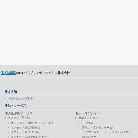
同人誌印刷
のPICO（プリンティングイン株式会社）
注文方法
入稿方法と入稿手順
商品・サービス
同人誌印刷サービス
セットオプション
オフセット同人誌
表紙オプション
オンデマンド表紙+オフセット本文
デジVivid
オフセット特色2色表紙
箔押し・浮き出しサービス
オフセット特色1色表紙
クリアPP＆マットPPホログラムPP加工
オフセット共紙中綴じ本セット
Vividカラー