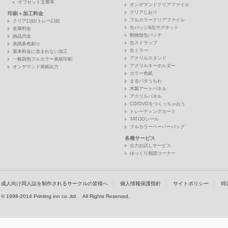
オフセット文庫本
オンデマンドクリアファイル
クリアしおり
印刷＋加工料金
フルカラークリアファイル
クリア口絵/トレペ口絵
缶バッジ&缶マグネット
在庫料金
動物型缶バッチ
納品代金
缶ストラップ
表紙多色刷り
缶ミラー
基本料金に含まれない加工
アクリルスタンド
一般四色フルカラー表紙印刷
アクリルキーホルダー
オンデマンド表紙出力
カラー色紙
まるパタうちわ
木製アートパネル
アクリルパネル
CD/DVDをつくっちゃおう
トレーディングカード
TATOOシール
フルカラーペーパーバッグ
各種サービス
出力お試しサービス
ゆっくり相談コーナー
成人向け同人誌を制作されるサークルの皆様へ
個人情報保護指針
サイトポリシー
特
© 1998-2014 Printing inn co.,ltd. All Rights Reserved.