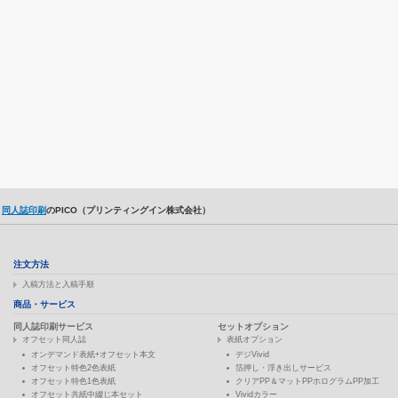
同人誌印刷
のPICO（プリンティングイン株式会社）
注文方法
入稿方法と入稿手順
商品・サービス
同人誌印刷サービス
セットオプション
オフセット同人誌
表紙オプション
オンデマンド表紙+オフセット本文
デジVivid
オフセット特色2色表紙
箔押し・浮き出しサービス
オフセット特色1色表紙
クリアPP＆マットPPホログラムPP加工
オフセット共紙中綴じ本セット
Vividカラー