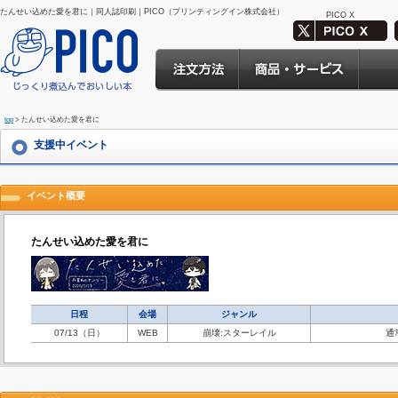
たんせい込めた愛を君に｜同人誌印刷｜PICO（プリンティングイン株式会社）
PICO X
top
> たんせい込めた愛を君に
支援中イベント
イベント概要
たんせい込めた愛を君に
日程
会場
ジャンル
07/13（日）
WEB
崩壊:スターレイル
通