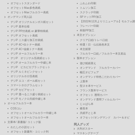
オフセットスタンダード
ふわふわ印刷
オフセットMax多色表紙
トムソン加工
オフセットMaxフルカラー表紙
スクラッチ印刷
オンデマンド同人誌
SFマットPP/加工
【2022年12月よりリニューアル】モルフォ調
デジP オリジナルエンボス紙セット
フレーバー印刷
デジP 基本仕様
和装PP加工
デジP PP付表紙 or 豪華特殊紙
本文オプション
デジP オフセット表紙
デジP ニス盛り加工付表紙
クリア口絵/トレペ口絵
デジP 4C+白トナー表紙
特選！日・仏伝統色本文
デジP 4C+金銀トナー表紙
本文紙替
デジP オールフルカラー本
フルカラー口絵／フルカラー本文差込
デジP オリジナル箔表紙セット
製本オプション
デジP オールフルカラー中綴じ本
遊び紙紙替え
デジP ピカピカブラックセット
オンデマンド フルカラーカバー
デジP ルミネピンクセット
幅広オビフェア
オリジナルホロ箔表紙
オンデマンド特色こだわりカバー
デジP エコ・ボール紙セット
上製本
スマートホログラムセット
型ヌキ本サービス
デジP セピアセット
フランス製本サービス
デジP 選べるニス盛り表紙セット
オフセット 透明カバー
デジP モノクロ共紙中綴じ本
オンデマンド透明フィルムカバー
オールフルカラー本
じゃばら本
COSコレ
横長本
オフセットオールフルカラー中綴じ本
共紙平とじ本
オフセットオールフルカラー本
オフセット/オンデマンド カバー＆オビ
文庫本/ 新書版/ コミック版
同人グッズ
わたしの小説セット
大判ポスター
オフセット新書判・コミック判
マスキングテープ