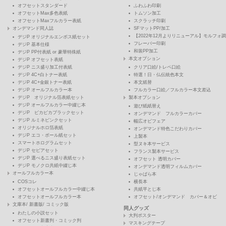
オフセットスタンダード
ふわふわ印刷
オフセットMax多色表紙
トムソン加工
オフセットMaxフルカラー表紙
スクラッチ印刷
オンデマンド同人誌
SFマットPP/加工
【2022年12月よりリニューアル】モルフォ調
デジP オリジナルエンボス紙セット
フレーバー印刷
デジP 基本仕様
和装PP加工
デジP PP付表紙 or 豪華特殊紙
本文オプション
デジP オフセット表紙
デジP ニス盛り加工付表紙
クリア口絵/トレペ口絵
デジP 4C+白トナー表紙
特選！日・仏伝統色本文
デジP 4C+金銀トナー表紙
本文紙替
デジP オールフルカラー本
フルカラー口絵／フルカラー本文差込
デジP オリジナル箔表紙セット
製本オプション
デジP オールフルカラー中綴じ本
遊び紙紙替え
デジP ピカピカブラックセット
オンデマンド フルカラーカバー
デジP ルミネピンクセット
幅広オビフェア
オリジナルホロ箔表紙
オンデマンド特色こだわりカバー
デジP エコ・ボール紙セット
上製本
スマートホログラムセット
型ヌキ本サービス
デジP セピアセット
フランス製本サービス
デジP 選べるニス盛り表紙セット
オフセット 透明カバー
デジP モノクロ共紙中綴じ本
オンデマンド透明フィルムカバー
オールフルカラー本
じゃばら本
COSコレ
横長本
オフセットオールフルカラー中綴じ本
共紙平とじ本
オフセットオールフルカラー本
オフセット/オンデマンド カバー＆オビ
文庫本/ 新書版/ コミック版
同人グッズ
わたしの小説セット
大判ポスター
オフセット新書判・コミック判
マスキングテープ