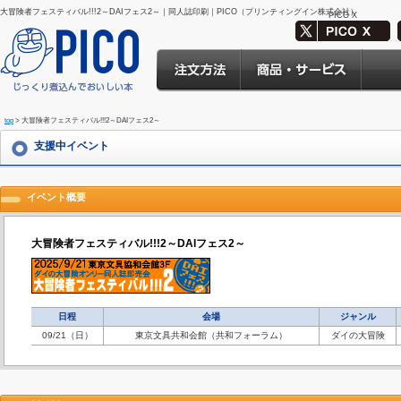
大冒険者フェスティバル!!!2～DAIフェス2～｜同人誌印刷｜PICO（プリンティングイン株式会社）
PICO X
top
> 大冒険者フェスティバル!!!2～DAIフェス2～
支援中イベント
イベント概要
大冒険者フェスティバル!!!2～DAIフェス2～
日程
会場
ジャンル
09/21（日）
東京文具共和会館（共和フォーラム）
ダイの大冒険