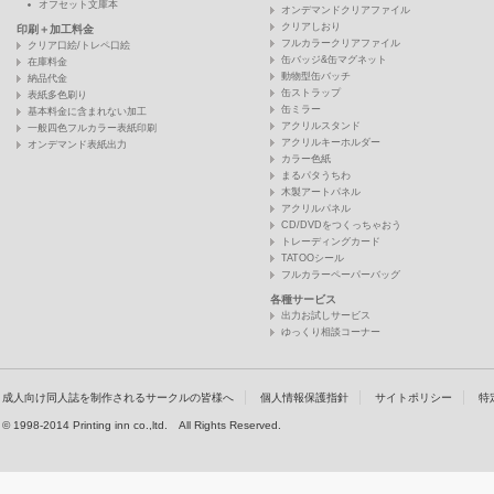
オフセット文庫本
オンデマンドクリアファイル
クリアしおり
印刷＋加工料金
フルカラークリアファイル
クリア口絵/トレペ口絵
缶バッジ&缶マグネット
在庫料金
動物型缶バッチ
納品代金
缶ストラップ
表紙多色刷り
缶ミラー
基本料金に含まれない加工
アクリルスタンド
一般四色フルカラー表紙印刷
アクリルキーホルダー
オンデマンド表紙出力
カラー色紙
まるパタうちわ
木製アートパネル
アクリルパネル
CD/DVDをつくっちゃおう
トレーディングカード
TATOOシール
フルカラーペーパーバッグ
各種サービス
出力お試しサービス
ゆっくり相談コーナー
成人向け同人誌を制作されるサークルの皆様へ
個人情報保護指針
サイトポリシー
特
© 1998-2014 Printing inn co.,ltd. All Rights Reserved.