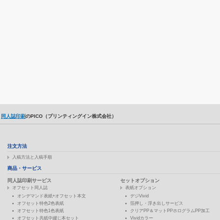
同人誌印刷
のPICO（プリンティングイン株式会社）
注文方法
入稿方法と入稿手順
商品・サービス
同人誌印刷サービス
セットオプション
オフセット同人誌
表紙オプション
オンデマンド表紙+オフセット本文
デジVivid
オフセット特色2色表紙
箔押し・浮き出しサービス
オフセット特色1色表紙
クリアPP＆マットPPホログラムPP加工
オフセット共紙中綴じ本セット
Vividカラー