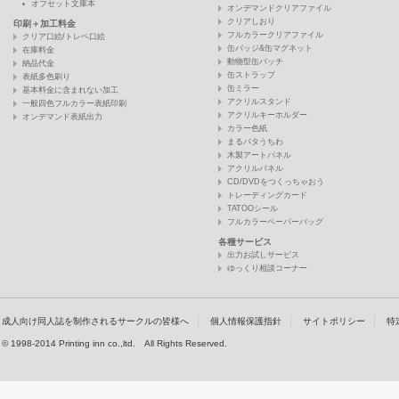
オフセット文庫本
オンデマンドクリアファイル
クリアしおり
印刷＋加工料金
フルカラークリアファイル
クリア口絵/トレペ口絵
缶バッジ&缶マグネット
在庫料金
動物型缶バッチ
納品代金
缶ストラップ
表紙多色刷り
缶ミラー
基本料金に含まれない加工
アクリルスタンド
一般四色フルカラー表紙印刷
アクリルキーホルダー
オンデマンド表紙出力
カラー色紙
まるパタうちわ
木製アートパネル
アクリルパネル
CD/DVDをつくっちゃおう
トレーディングカード
TATOOシール
フルカラーペーパーバッグ
各種サービス
出力お試しサービス
ゆっくり相談コーナー
成人向け同人誌を制作されるサークルの皆様へ
個人情報保護指針
サイトポリシー
特
© 1998-2014 Printing inn co.,ltd. All Rights Reserved.