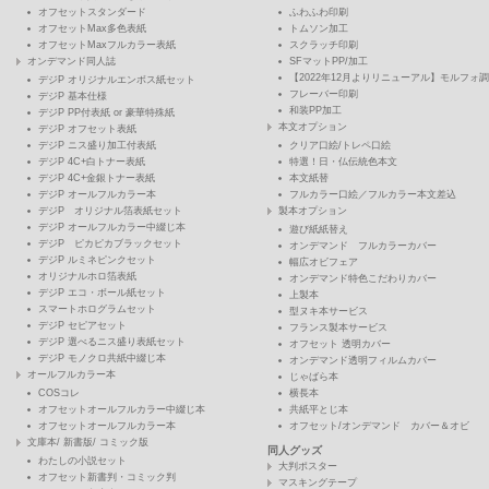
オフセットスタンダード
ふわふわ印刷
オフセットMax多色表紙
トムソン加工
オフセットMaxフルカラー表紙
スクラッチ印刷
オンデマンド同人誌
SFマットPP/加工
【2022年12月よりリニューアル】モルフォ調
デジP オリジナルエンボス紙セット
フレーバー印刷
デジP 基本仕様
和装PP加工
デジP PP付表紙 or 豪華特殊紙
本文オプション
デジP オフセット表紙
デジP ニス盛り加工付表紙
クリア口絵/トレペ口絵
デジP 4C+白トナー表紙
特選！日・仏伝統色本文
デジP 4C+金銀トナー表紙
本文紙替
デジP オールフルカラー本
フルカラー口絵／フルカラー本文差込
デジP オリジナル箔表紙セット
製本オプション
デジP オールフルカラー中綴じ本
遊び紙紙替え
デジP ピカピカブラックセット
オンデマンド フルカラーカバー
デジP ルミネピンクセット
幅広オビフェア
オリジナルホロ箔表紙
オンデマンド特色こだわりカバー
デジP エコ・ボール紙セット
上製本
スマートホログラムセット
型ヌキ本サービス
デジP セピアセット
フランス製本サービス
デジP 選べるニス盛り表紙セット
オフセット 透明カバー
デジP モノクロ共紙中綴じ本
オンデマンド透明フィルムカバー
オールフルカラー本
じゃばら本
COSコレ
横長本
オフセットオールフルカラー中綴じ本
共紙平とじ本
オフセットオールフルカラー本
オフセット/オンデマンド カバー＆オビ
文庫本/ 新書版/ コミック版
同人グッズ
わたしの小説セット
大判ポスター
オフセット新書判・コミック判
マスキングテープ