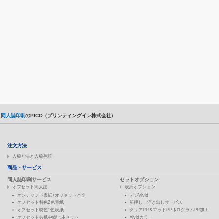
同人誌印刷
のPICO（プリンティングイン株式会社）
注文方法
入稿方法と入稿手順
商品・サービス
同人誌印刷サービス
セットオプション
オフセット同人誌
表紙オプション
オンデマンド表紙+オフセット本文
デジVivid
オフセット特色2色表紙
箔押し・浮き出しサービス
オフセット特色1色表紙
クリアPP＆マットPPホログラムPP加工
オフセット共紙中綴じ本セット
Vividカラー